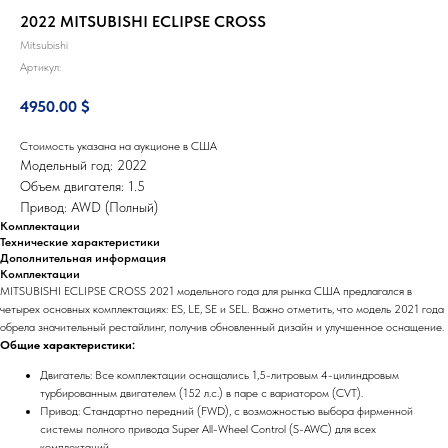
2022 MITSUBISHI ECLIPSE CROSS
Mitsubishi
Артикул:
4950.00
$
Стоимость указана на аукционе в США
Модельный год: 2022
Объем двигателя: 1.5
Привод: AWD (Полный)
Комплектации
Технические характеристики
Дополнительная информация
Комплектации
MITSUBISHI ECLIPSE CROSS 2021 модельного года для рынка США предлагался в
четырех основных комплектациях: ES, LE, SE и SEL. Важно отметить, что модель 2021 года
обрела значительный рестайлинг, получив обновленный дизайн и улучшенное оснащение.
Общие характеристики:
Двигатель: Все комплектации оснащались 1,5-литровым 4-цилиндровым
турбированным двигателем (152 л.с.) в паре с вариатором (CVT).
Привод: Стандартно передний (FWD), с возможностью выбора фирменной
системы полного привода Super All-Wheel Control (S-AWC) для всех
комплектаций.