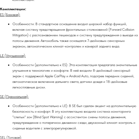
Комплектации:
ES (Базовая):
Особенности: В стандартное оснащение входил широкий набор функций,
включая систему предотвращения фронтальных столкновений (Forward Collision
Mitigation) с распознаванием пешеходов и систему предупреждения о выезде из
полосы движения. Автомобиль также оснащался 7-дюймовым сенсорным
экраном, автоматическим климат-контролем и камерой заднего вида.
LE (Улучшенная):
Особенности (дополнительно к ES): Эта комплектация предлагала значительные
улучшения в технологиях и комфорте. В неё входили 8-дюймовый сенсорный
экран с поддержкой Apple CarPlay и Android Auto, подогрев передних сидений,
автоматическое включение дальнего света, датчики дождя и 18-дюймовые
легкосплавные диски.
SE (Премиальная):
Особенности (дополнительно к LE): В SE был сделан акцент на дополнительную
безопасность и комфорт. В эту комплектацию входила система мониторинга
"слепых" зон (Blind Spot Warning) с ассистентом смены полосы движения,
предупреждение о поперечном движении сзади, двухзонный климат-контроль и
сиденье водителя с электрорегулировкой.
SEL (Топовая):