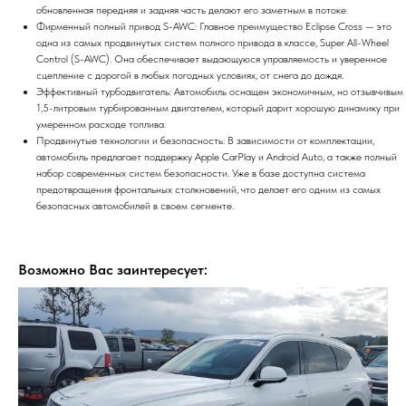
обновленная передняя и задняя часть делают его заметным в потоке.
Фирменный полный привод S-AWC: Главное преимущество Eclipse Cross — это
одна из самых продвинутых систем полного привода в классе, Super All-Wheel
Control (S-AWC). Она обеспечивает выдающуюся управляемость и уверенное
сцепление с дорогой в любых погодных условиях, от снега до дождя.
Эффективный турбодвигатель: Автомобиль оснащен экономичным, но отзывчивым
1,5-литровым турбированным двигателем, который дарит хорошую динамику при
умеренном расходе топлива.
Продвинутые технологии и безопасность: В зависимости от комплектации,
автомобиль предлагает поддержку Apple CarPlay и Android Auto, а также полный
набор современных систем безопасности. Уже в базе доступна система
предотвращения фронтальных столкновений, что делает его одним из самых
безопасных автомобилей в своем сегменте.
Возможно Вас заинтересует: