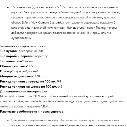
Особенности (дополнительно к SE): SEL — самая роскошная и оснащенная
версия. Она предлагала кожаную обивку сидений, подогрев рулевого колеса,
сиденье переднего пассажира с электрорегулировкой и систему кругового
обзора (Multi-View Camera System), значительно упрощающую парковку. В
качестве опции для этой комплектации был доступен пакет Touring, который
добавлял панорамную крышу, подогрев задних сидений и премиальную
аудиосистему.
Технические характеристики
Тип кузова:
Внедорожник 5дв.
Тип коробки передач:
вариатор
Тип двигателя:
бензин
Объем двигателя:
1.5
Привод:
передний/полный
Мощность двигателя:
170 л.с.
Расход топлива в городе на 100 км:
9.4
Расход топлива на шоссе на 100 км:
6.8
Дополнительная информация
Mitsubishi Eclipse Cross 2021 — это обновленный и стильный кроссовер, который
сочетает в себе динамичный дизайн и впечатляющую функциональность, что делает его
отличным выбором на рынке США.
Ключевые особенности и преимущества:
Стильный и современный дизайн: После значительного рестайлинга модель
получила более изящный и современный внешний вид. Уникальные линии кузова и