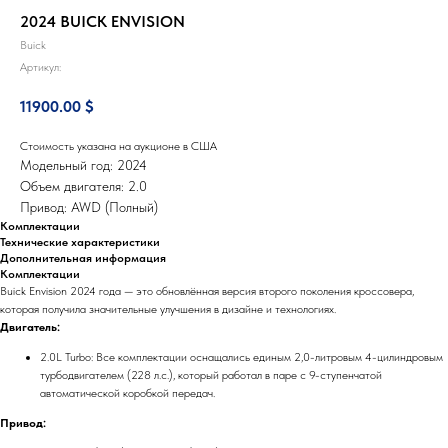
2024 BUICK ENVISION
Buick
Артикул:
11900.00
$
Стоимость указана на аукционе в США
Модельный год: 2024
Объем двигателя: 2.0
Привод: AWD (Полный)
Комплектации
Технические характеристики
Дополнительная информация
Комплектации
Buick Envision 2024 года — это обновлённая версия второго поколения кроссовера,
которая получила значительные улучшения в дизайне и технологиях.
Двигатель:
2.0L Turbo: Все комплектации оснащались единым 2,0-литровым 4-цилиндровым
турбодвигателем (228 л.с.), который работал в паре с 9-ступенчатой
автоматической коробкой передач.
Привод: