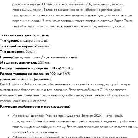
роскошная версия. Отличалась эксклюзивными 20-дюймовыми дисками,
панорамным люком, более роскошной кожаной обивкой с ромбовидной
прострочкой, а также подогревом, вентиляцией и даже функцией массажа для
передних сидений. В этой комплектации также доступна система Super Cruise,
первый в отрасли ассистент вождения без рук на определённых дорогах.
Технические характеристики
Тип кузова:
внедорожник 5 дв.
Тип коробки передач:
автомат
Тип двигателя:
бензин
Привод:
передний привод/подключаемый полный
Мощность двигателя:
228 л.с.
Расход топлива в городе на 100 км:
9.8/10.7
Расход топлива на шоссе на 100 км
: 7.6/8.1
Дополнительная информация
Buick Envision 2024 года — это обновлённый компактный кроссовер, который теперь
выглядит ещё более стильно и технологично. Этот автомобиль из США предлагает
впечатляющее сочетание премиального дизайна, передовых технологий и отличного
соотношения цены и качества.
Ключевые особенности и преимущества:
Массивный дисплей: Главное преимущество Envision 2024 — это новый,
стандартный 30-дюймовый изогнутый дисплей, который объединяет приборную
панель и мультимедийную систему. Это технологическое решение является одним
из самых больших в сегменте.
Обновлённый дизайн: Автомобиль получил обновлённую внешность в новом