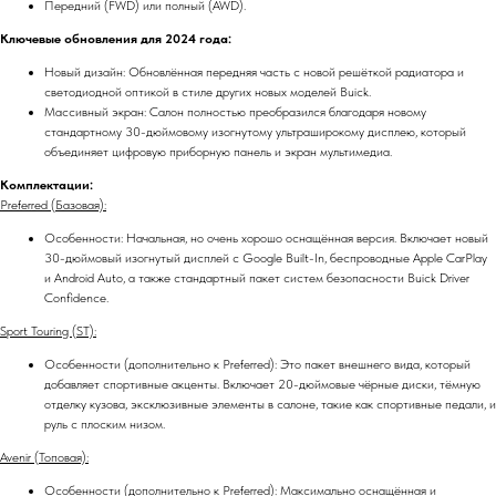
Передний (FWD) или полный (AWD).
Ключевые обновления для 2024 года:
Новый дизайн: Обновлённая передняя часть с новой решёткой радиатора и
светодиодной оптикой в стиле других новых моделей Buick.
Массивный экран: Салон полностью преобразился благодаря новому
стандартному 30-дюймовому изогнутому ультраширокому дисплею, который
объединяет цифровую приборную панель и экран мультимедиа.
Комплектации:
Preferred (Базовая):
Особенности: Начальная, но очень хорошо оснащённая версия. Включает новый
30-дюймовый изогнутый дисплей с Google Built-In, беспроводные Apple CarPlay
и Android Auto, а также стандартный пакет систем безопасности Buick Driver
Confidence.
Sport Touring (ST):
Особенности (дополнительно к Preferred): Это пакет внешнего вида, который
добавляет спортивные акценты. Включает 20-дюймовые чёрные диски, тёмную
отделку кузова, эксклюзивные элементы в салоне, такие как спортивные педали, и
руль с плоским низом.
Avenir (Топовая):
Особенности (дополнительно к Preferred): Максимально оснащённая и