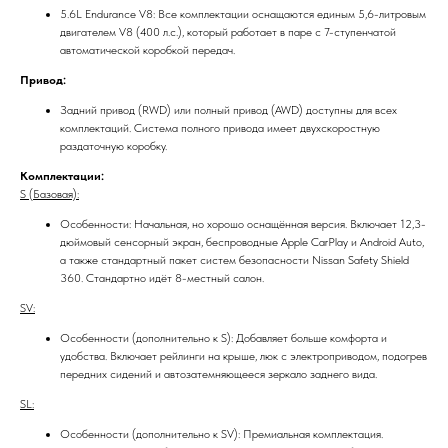
5.6L Endurance V8: Все комплектации оснащаются единым 5,6-литровым
двигателем V8 (400 л.с.), который работает в паре с 7-ступенчатой
автоматической коробкой передач.
Привод:
Задний привод (RWD) или полный привод (AWD) доступны для всех
комплектаций. Система полного привода имеет двухскоростную
раздаточную коробку.
Комплектации:
S (Базовая):
Особенности: Начальная, но хорошо оснащённая версия. Включает 12,3-
дюймовый сенсорный экран, беспроводные Apple CarPlay и Android Auto,
а также стандартный пакет систем безопасности Nissan Safety Shield
360. Стандартно идёт 8-местный салон.
SV:
Особенности (дополнительно к S): Добавляет больше комфорта и
удобства. Включает рейлинги на крыше, люк с электроприводом, подогрев
передних сидений и автозатемняющееся зеркало заднего вида.
SL:
Особенности (дополнительно к SV): Премиальная комплектация.