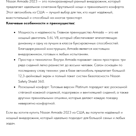
Nissan Armada 2023 — это полноразмерный рамный внедорожник, который
предлагает идеальное сочетание брутальной мощи и премиального комфорта.
Этот автомобиль из США — лучший выбор для тех, кто ищет надёжный,
вместительный и способный на многое транспорт.
Ключевые особенности и преимущества:
Мощность и надёжность: Главное преимущество Armada — это её
мощный двигатель 5.6L V8, который обеспечивает впечатляющую
динамику и одну из лучших в классе буксировочных способностей.
Благодаря рамной конструкции, Armada является настоящим
внедорожником, готовым к любым испытаниям.
Простор и технологии: Внутри Armada поражает своим простором: три
ряда сидений легко разместят до восьми человек. Салон оснащён по
последнему слову техники: уже в базе автомобиль предлагает большой
12,3-дюймовый экран и полный пакет систем безопасности Nissan
Safety Shield 360.
Роскошный комфорт: Топовые версии Platinum порадуют вас роскошной
стёганой кожаной отделкой, подогревом и вентиляцией сидений, а также
другими премиальными опциями, которые делают каждую поездку
невероятно комфортной.
Если вы хотите купить Nissan Armada 2023 из США, вы получите надёжный и
мощный внедорожник, который идеально подходит для большой семьи и любых
задач.