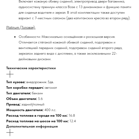
Включает кожаную обивку сидений, электропривод двери багажника,
аудиосистему премиум-класса Bose с 13 динамиками и функцию памяти
для сиденья водителя и зеркал. В этой комплектации также доступен
вариант с 7-местным салоном (два капитанских кресла во втором ряду).
Platinum (Топовая):
Особенности: Максимально оснащённая и роскошная версия.
Отличается стёганой кожаной обивкой сидений, подогревом и
вентиляцией передних сидений, подогревом сидений второго ряда,
зеркалом заднего вида с дисплеем, а также эксклюзивными 22-
дюймовыми дисками.
Технические характеристики
Тип кузова:
внедорожник 5дв.
Тип коробки передач:
автомат
Тип двигателя:
бензин
Объем двигателя:
5.6
Привод:
задний/полный
Мощность двигателя:
400 л.с.
Расход топлива в городе на 100 км:
16.8
Расход топлива на шоссе на 100 км:
12.4
Дополнительная информация