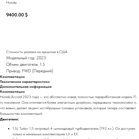
Honda
9400.00
$
Получить БЕСПЛАТНЫЙ расчет под ключ
Стоимость указана на аукционе в США
Модельный год: 2023
Объем двигателя: 1.5
Привод: FWD (Передний)
Комплектации
Технические характеристики
Дополнительная информация
Комплектации
Honda Accord 2023 года — это абсолютно новая, полностью переработанная модель 11-
го поколения. Она отличается более элегантным дизайном, передовыми технологиями и,
что важно, делает акцент на гибридных силовых установках, которые теперь составляют
большинство комплектаций.
Двигатели:
1.5L Turbo: 1,5-литровый 4-цилиндровый турбодвигатель (192 л.с.). Он доступен
только в начальных комплектациях LX и EX.