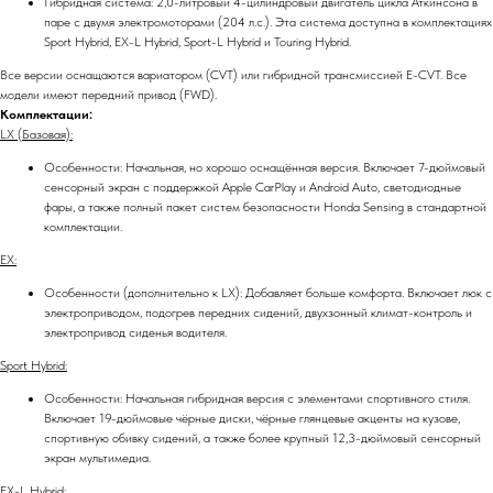
Гибридная система: 2,0-литровый 4-цилиндровый двигатель цикла Аткинсона в
паре с двумя электромоторами (204 л.с.). Эта система доступна в комплектациях
Sport Hybrid, EX-L Hybrid, Sport-L Hybrid и Touring Hybrid.
Все версии оснащаются вариатором (CVT) или гибридной трансмиссией E-CVT. Все
модели имеют передний привод (FWD).
Комплектации:
LX (Базовая):
Особенности: Начальная, но хорошо оснащённая версия. Включает 7-дюймовый
сенсорный экран с поддержкой Apple CarPlay и Android Auto, светодиодные
фары, а также полный пакет систем безопасности Honda Sensing в стандартной
комплектации.
EX:
Особенности (дополнительно к LX): Добавляет больше комфорта. Включает люк с
электроприводом, подогрев передних сидений, двухзонный климат-контроль и
электропривод сиденья водителя.
Sport Hybrid:
Особенности: Начальная гибридная версия с элементами спортивного стиля.
Включает 19-дюймовые чёрные диски, чёрные глянцевые акценты на кузове,
спортивную обивку сидений, а также более крупный 12,3-дюймовый сенсорный
экран мультимедиа.
EX-L Hybrid: