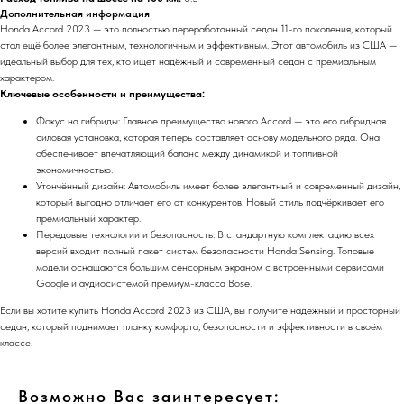
Дополнительная информация
Honda Accord 2023 — это полностью переработанный седан 11-го поколения, который
стал ещё более элегантным, технологичным и эффективным. Этот автомобиль из США —
идеальный выбор для тех, кто ищет надёжный и современный седан с премиальным
характером.
Ключевые особенности и преимущества:
Фокус на гибриды: Главное преимущество нового Accord — это его гибридная
силовая установка, которая теперь составляет основу модельного ряда. Она
обеспечивает впечатляющий баланс между динамикой и топливной
экономичностью.
Утончённый дизайн: Автомобиль имеет более элегантный и современный дизайн,
который выгодно отличает его от конкурентов. Новый стиль подчёркивает его
премиальный характер.
Передовые технологии и безопасность: В стандартную комплектацию всех
версий входит полный пакет систем безопасности Honda Sensing. Топовые
модели оснащаются большим сенсорным экраном с встроенными сервисами
Google и аудиосистемой премиум-класса Bose.
Если вы хотите купить Honda Accord 2023 из США, вы получите надёжный и просторный
седан, который поднимает планку комфорта, безопасности и эффективности в своём
классе.
Возможно Вас заинтересует: