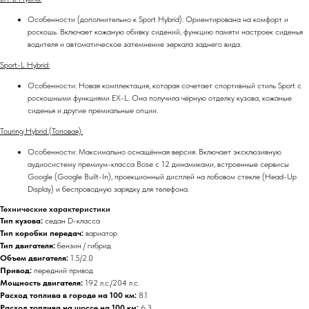
Особенности (дополнительно к Sport Hybrid): Ориентирована на комфорт и
роскошь. Включает кожаную обивку сидений, функцию памяти настроек сиденья
водителя и автоматическое затемнение зеркала заднего вида.
Sport-L Hybrid:
Особенности: Новая комплектация, которая сочетает спортивный стиль Sport с
роскошными функциями EX-L. Она получила чёрную отделку кузова, кожаные
сиденья и другие премиальные опции.
Touring Hybrid (Топовая):
Особенности: Максимально оснащённая версия. Включает эксклюзивную
аудиосистему премиум-класса Bose с 12 динамиками, встроенные сервисы
Google (Google Built-In), проекционный дисплей на лобовом стекле (Head-Up
Display) и беспроводную зарядку для телефона.
Технические характеристики
Тип кузова:
седан D-класса
Тип коробки передач:
вариатор
Тип двигателя:
бензин / гибрид
Объем двигателя:
1.5/2.0
Привод:
передний привод
Мощность двигателя:
192 л.с./204 л.с.
Расход топлива в городе на 100 км:
8.1
Расход топлива на шоссе на 100 км:
6.3