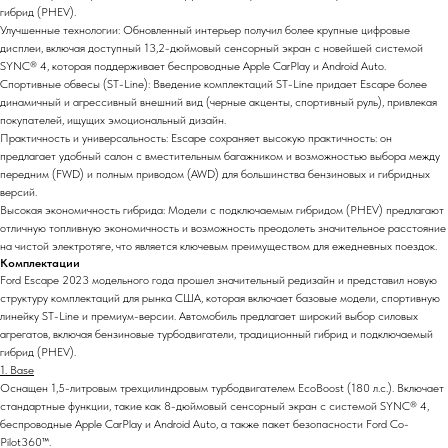
гибрид (PHEV).
Улучшенные технологии: Обновленный интерьер получил более крупные цифровые
дисплеи, включая доступный 13,2-дюймовый сенсорный экран с новейшей системой
SYNC® 4, которая поддерживает беспроводные Apple CarPlay и Android Auto.
Спортивные обвесы (ST-Line): Введение комплектаций ST-Line придает Escape более
динамичный и агрессивный внешний вид (черные акценты, спортивный руль), привлекая
покупателей, ищущих эмоциональный дизайн.
Практичность и универсальность: Escape сохраняет высокую практичность: он
предлагает удобный салон с вместительным багажником и возможностью выбора между
передним (FWD) и полным приводом (AWD) для большинства бензиновых и гибридных
версий.
Высокая экономичность гибрида: Модели с подключаемым гибридом (PHEV) предлагают
отличную топливную экономичность и возможность преодолеть значительное расстояние
на чистой электротяге, что является ключевым преимуществом для ежедневных поездок.
Комплектации
Ford Escape 2023 модельного года прошел значительный редизайн и представил новую
структуру комплектаций для рынка США, которая включает базовые модели, спортивную
линейку ST-Line и премиум-версии. Автомобиль предлагает широкий выбор силовых
агрегатов, включая бензиновые турбодвигатели, традиционный гибрид и подключаемый
гибрид (PHEV).
1. Base
Оснащен 1,5-литровым трехцилиндровым турбодвигателем EcoBoost (180 л.с.). Включает
стандартные функции, такие как 8-дюймовый сенсорный экран с системой SYNC® 4,
беспроводные Apple CarPlay и Android Auto, а также пакет безопасности Ford Co-
Pilot360™.