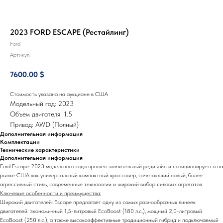
2023 FORD ESCAPE (Рестайлинг)
Ford
Артикул:
7600.00
$
Стоимость указана на аукционе в США
Модельный год: 2023
Объем двигателя: 1.5
Привод: AWD (Полный)
Дополнительная информация
Комплектации
Технические характеристики
Дополнительная информация
Ford Escape 2023 модельного года прошел значительный редизайн и позиционируется на
рынке США как универсальный компактный кроссовер, сочетающий новый, более
агрессивный стиль, современные технологии и широкий выбор силовых агрегатов.
Ключевые особенности и преимущества:
Широкий двигателей: Escape предлагает одну из самых разнообразных линеек
двигателей: экономичный 1,5-литровый EcoBoost (180 л.с.), мощный 2,0-литровый
EcoBoost (250 л.с.), а также высокоэффективные традиционный гибрид и подключаемый