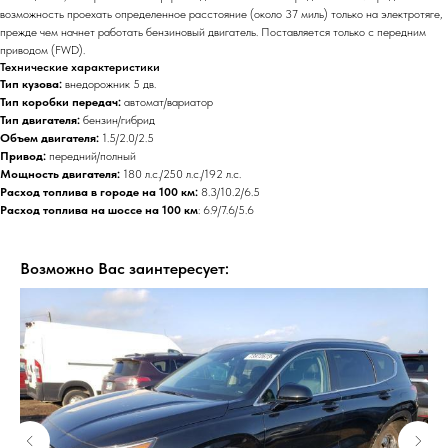
возможность проехать определенное расстояние (около 37 миль) только на электротяге,
прежде чем начнет работать бензиновый двигатель. Поставляется только с передним
приводом (FWD).
Технические характеристики
Тип кузова:
внедорожник 5 дв.
Тип коробки передач:
автомат/вариатор
Тип двигателя:
бензин/гибрид
Объем двигателя:
1.5/2.0/2.5
Привод:
передний/полный
Мощность двигателя:
180 л.с./250 л.с./192 л.с.
Расход топлива в городе на 100 км:
8.3/10.2/6.5
Расход топлива на шоссе на 100 км
: 6.9/7.6/5.6
Возможно Вас заинтересует: