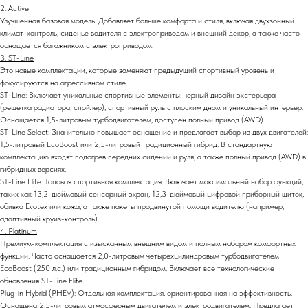
2. Active
Улучшенная базовая модель. Добавляет больше комфорта и стиля, включая двухзонный
климат-контроль, сиденье водителя с электроприводом и внешний декор, а также часто
оснащается багажником с электроприводом.
3. ST-Line
Это новые комплектации, которые заменяют предыдущий спортивный уровень и
фокусируются на агрессивном стиле.
ST-Line: Включает уникальные спортивные элементы: черный дизайн экстерьера
(решетка радиатора, спойлер), спортивный руль с плоским дном и уникальный интерьер.
Оснащается 1,5-литровым турбодвигателем, доступен полный привод (AWD).
ST-Line Select: Значительно повышает оснащение и предлагает выбор из двух двигателей:
1,5-литровый EcoBoost или 2,5-литровый традиционный гибрид. В стандартную
комплектацию входят подогрев передних сидений и руля, а также полный привод (AWD) в
гибридных версиях.
ST-Line Elite: Топовая спортивная комплектация. Включает максимальный набор функций,
таких как 13,2-дюймовый сенсорный экран, 12,3-дюймовый цифровой приборный щиток,
обивка Evotex или кожа, а также пакеты продвинутой помощи водителю (например,
адаптивный круиз-контроль).
4. Platinum
Премиум-комплектация с изысканным внешним видом и полным набором комфортных
функций. Часто оснащается 2,0-литровым четырехцилиндровым турбодвигателем
EcoBoost (250 л.с.) или традиционным гибридом. Включает все технологические
обновления ST-Line Elite.
Plug-in Hybrid (PHEV): Отдельная комплектация, ориентированная на эффективность.
Оснащена 2,5-литровым атмосферным двигателем и электродвигателем. Предлагает