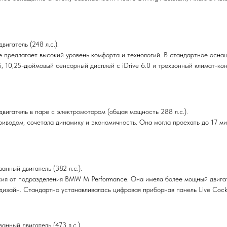
игатель (248 л.с.).
е предлагает высокий уровень комфорта и технологий. В стандартное осна
, 10,25-дюймовый сенсорный дисплей с iDrive 6.0 и трехзонный климат-конт
вигатель в паре с электромотором (общая мощность 288 л.с.).
иводом, сочетала динамику и экономичность. Она могла проехать до 17 миль
анный двигатель (382 л.с.).
ия от подразделения BMW M Performance. Она имела более мощный двигате
изайн. Стандартно устанавливалась цифровая приборная панель Live Cockpit
нный двигатель (473 л.с.).