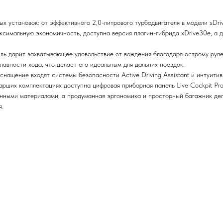
 установок: от эффективного 2,0-литрового турбодвигателя в модели sDri
аксимальную экономичность, доступна версия плагин-гибрида xDrive30e, 
ь дарит захватывающее удовольствие от вождения благодаря острому рулев
авности хода, что делает его идеальным для дальних поездок.
снащение входят системы безопасности Active Driving Assistant и интуит
тарших комплектациях доступна цифровая приборная панель Live Cockpit Pro
нными материалами, а продуманная эргономика и просторный багажник дел
я.