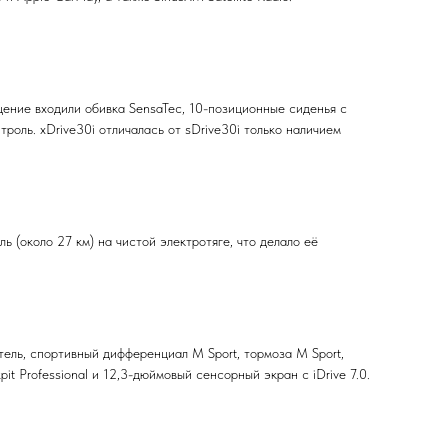
щение входили обивка SensaTec, 10-позиционные сиденья с
роль. xDrive30i отличалась от sDrive30i только наличием
 (около 27 км) на чистой электротяге, что делало её
ль, спортивный дифференциал M Sport, тормоза M Sport,
 Professional и 12,3-дюймовый сенсорный экран с iDrive 7.0.