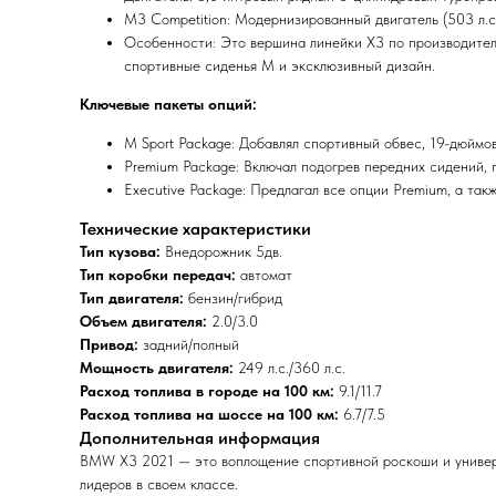
M3 Competition: Модернизированный двигатель (503 л.с.
Особенности: Это вершина линейки X3 по производител
спортивные сиденья M и эксклюзивный дизайн.
Ключевые пакеты опций:
M Sport Package: Добавлял спортивный обвес, 19-дюймов
Premium Package: Включал подогрев передних сидений, 
Executive Package: Предлагал все опции Premium, а так
Технические характеристики
Тип кузова:
Внедорожник 5дв.
Тип коробки передач:
автомат
Тип двигателя:
бензин/гибрид
Объем двигателя:
2.0/3.0
Привод:
задний/полный
Мощность двигателя:
249 л.с./360 л.с.
Расход топлива в городе на 100 км:
9.1/11.7
Расход топлива на шоссе на 100 км:
6.7/7.5
Дополнительная информация
BMW X3 2021 — это воплощение спортивной роскоши и универс
лидеров в своем классе.