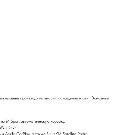
ый уровень производительности, оснащения и цен. Основные
ую M Sport автоматическую коробку.
MW xDrive.
 Apple CarPlay, а также SiriusXM Satellite Radio.