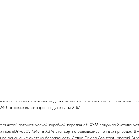
 в нескольких ключевых моделях, каждая из которых имела свой уникальн
, M40i, а также высокопроизводительная X3M.
пенчатой автоматической коробкой передач ZF. X3M получила 8-ступенчат
емя как xDrive30i, M40i и X3M стандартно оснащались полным приводом B
ое оснащение систему безопасности Active Driving Assistant, Android Auto и