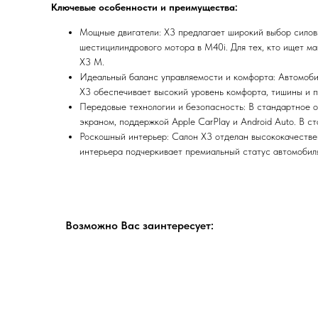
Ключевые особенности и преимущества:
Мощные двигатели: X3 предлагает широкий выбор силовых
шестицилиндрового мотора в M40i. Для тех, кто ищет м
X3 M.
Идеальный баланс управляемости и комфорта: Автомобил
X3 обеспечивает высокий уровень комфорта, тишины и пл
Передовые технологии и безопасность: В стандартное о
экраном, поддержкой Apple CarPlay и Android Auto. В с
Роскошный интерьер: Салон X3 отделан высококачестве
интерьера подчеркивает премиальный статус автомобил
Возможно Вас заинтересует: