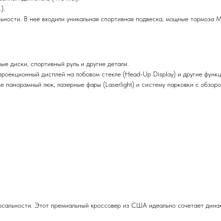
).
ьности. В неё входили уникальная спортивная подвеска, мощные тормоза 
ые диски, спортивный руль и другие детали.
проекционный дисплей на лобовом стекле (Head-Up Display) и другие функ
же панорамный люк, лазерные фары (Laserlight) и систему парковки с обзор
альности. Этот премиальный кроссовер из США идеально сочетает динами