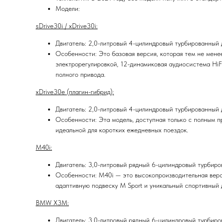
Модели:
sDrive30i / xDrive30i:
Двигатель: 2,0-литровый 4-цилиндровый турбированный дв
Особенности: Это базовая версия, которая тем не мене
электрорегулировкой, 12-динамиковая аудиосистема HiFi
полного привода.
xDrive30e (плагин-гибрид):
Двигатель: 2,0-литровый 4-цилиндровый турбированный д
Особенности: Эта модель, доступная только с полным пр
идеальной для коротких ежедневных поездок.
M40i:
Двигатель: 3,0-литровый рядный 6-цилиндровый турбиров
Особенности: M40i — это высокопроизводительная верс
адаптивную подвеску M Sport и уникальный спортивный д
BMW X3M:
Двигатель: 3,0-литровый рядный 6-цилиндровый турбирова