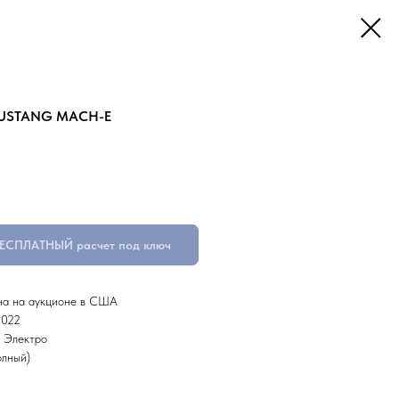
MUSTANG MACH-E
БЕСПЛАТНЫЙ расчет под ключ
на на аукционе в США
2022
: Электро
лный)