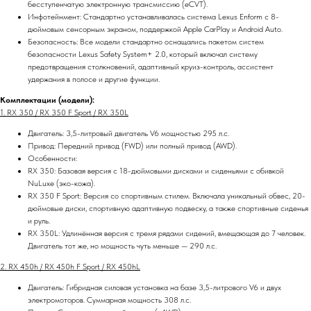
бесступенчатую электронную трансмиссию (eCVT).
Инфотейнмент: Стандартно устанавливалась система Lexus Enform с 8-
дюймовым сенсорным экраном, поддержкой Apple CarPlay и Android Auto.
Безопасность: Все модели стандартно оснащались пакетом систем
безопасности Lexus Safety System+ 2.0, который включал систему
предотвращения столкновений, адаптивный круиз-контроль, ассистент
удержания в полосе и другие функции.
Комплектации (модели):
1. RX 350 / RX 350 F Sport / RX 350L
Двигатель: 3,5-литровый двигатель V6 мощностью 295 л.с.
Привод: Передний привод (FWD) или полный привод (AWD).
Особенности:
RX 350: Базовая версия с 18-дюймовыми дисками и сиденьями с обивкой
NuLuxe (эко-кожа).
RX 350 F Sport: Версия со спортивным стилем. Включала уникальный обвес, 20-
дюймовые диски, спортивную адаптивную подвеску, а также спортивные сиденья
и руль.
RX 350L: Удлинённая версия с тремя рядами сидений, вмещающая до 7 человек.
Двигатель тот же, но мощность чуть меньше — 290 л.с.
2. RX 450h / RX 450h F Sport / RX 450hL
Двигатель: Гибридная силовая установка на базе 3,5-литрового V6 и двух
электромоторов. Суммарная мощность 308 л.с.