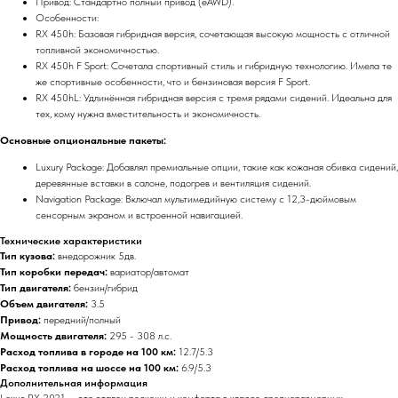
Привод: Стандартно полный привод (eAWD).
Особенности:
RX 450h: Базовая гибридная версия, сочетающая высокую мощность с отличной
топливной экономичностью.
RX 450h F Sport: Сочетала спортивный стиль и гибридную технологию. Имела те
же спортивные особенности, что и бензиновая версия F Sport.
RX 450hL: Удлинённая гибридная версия с тремя рядами сидений. Идеальна для
тех, кому нужна вместительность и экономичность.
Основные опциональные пакеты:
Luxury Package: Добавлял премиальные опции, такие как кожаная обивка сидений,
деревянные вставки в салоне, подогрев и вентиляция сидений.
Navigation Package: Включал мультимедийную систему с 12,3-дюймовым
сенсорным экраном и встроенной навигацией.
Технические характеристики
Тип кузова:
внедорожник 5дв.
Тип коробки передач:
вариатор/автомат
Тип двигателя:
бензин/гибрид
Объем двигателя:
3.5
Привод:
передний/полный
Мощность двигателя:
295 - 308 л.с.
Расход топлива в городе на 100 км:
12.7/5.3
Расход топлива на шоссе на 100 км:
6.9/5.3
Дополнительная информация
Lexus RX 2021 — это эталон роскоши и комфорта в классе среднеразмерных