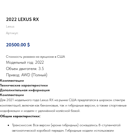
2022 LEXUS RX
Lexus
Артикул:
20500.00
$
Стоимость указана на аукционе в США
Модельный год: 2022
Объем двигателя: 3.5
Привод: AWD (Полный)
Комплектации
Технические характеристики
Дополнительная информация
Комплектации
Для 2021 модельного года Lexus RX на рынке США предлагался в широком спектре
комплектаций, включая как бензиновые, так и гибридные версии, а также спортивные
модификации и модели с удлинённой колёсной базой.
Общие характеристики:
Трансмиссия: Все версии (кроме гибридных) оснащались 8-ступенчатой
автоматической коробкой передач. Гибридные модели использовали