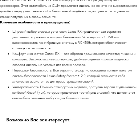
кроссоверов. Этот автомобиль из США предлагает идеальное сочетание выразительного
дизайна, передовых технологий и безупречной надёжности, что делает его одним из
самых популярных в своем сегменте.
Ключевые особенности и преимущества:
Широкий выбор силовых установок: Lexus RX предлагает два варианта
двигателей: надёжный и мощный бензиновый V6 в версии RX 350 или
высокоэффективную гибридную систему в RX 450h, которая обеспечивает
отличную экономичность.
Комфорт и качество: Салон RX — это образец премиального качества, тишины и
комфорта. Высококлассные материалы, удобные сиденья и мягкая подвеска
создают идеальные условия для долгих поездок.
Передовая безопасность: Все версии стандартно оснащены полным пакетом
систем безопасности Lexus Safety System+ 2.0, который включает в себя
множество ассистентов для предотвращения аварий.
Универсальность: Помимо стандартных моделей, доступны версии с удлинённой
колёсной базой («L»), которые предлагают третий ряд сидений, что делает этот
автомобиль отличным выбором для больших семей.
Возможно Вас заинтересует: