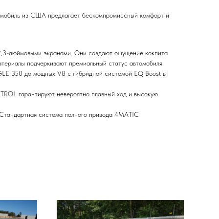
томобиль из США предлагает бескомпромиссный комфорт и
12,3-дюймовыми экранами. Они создают ощущение кокпита
атериалы подчеркивают премиальный статус автомобиля.
 GLE 350 до мощных V8 с гибридной системой EQ Boost в
ROL гарантируют невероятно плавный ход и высокую
. Стандартная система полного привода 4MATIC