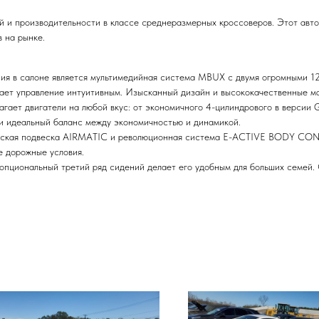
й и производительности в классе среднеразмерных кроссоверов. Этот ав
 на рынке.
ния в салоне является мультимедийная система MBUX с двумя огромными 
лает управление интуитивным. Изысканный дизайн и высококачественные м
гает двигатели на любой вкус: от экономичного 4-цилиндрового в версии
и идеальный баланс между экономичностью и динамикой.
еская подвеска AIRMATIC и революционная система E-ACTIVE BODY CONT
е дорожные условия.
 опциональный третий ряд сидений делает его удобным для больших семей