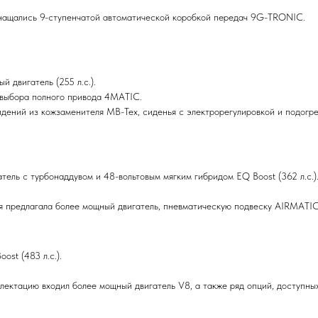
нащались 9-ступенчатой автоматической коробкой передач 9G-TRONIC.
 двигатель (255 л.с.).
 выбора полного привода 4MATIC.
дений из кожзаменителя MB-Tex, сиденья с электрорегулировкой и подогре
тель с турбонаддувом и 48-вольтовым мягким гибридом EQ Boost (362 л.с.)
я предлагала более мощный двигатель, пневматическую подвеску AIRMATIC,
ost (483 л.с.).
лектацию входил более мощный двигатель V8, а также ряд опций, доступны