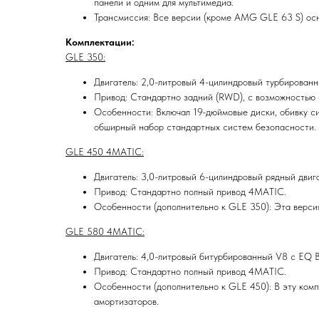
панели и одним для мультимедиа.
Трансмиссия: Все версии (кроме AMG GLE 63 S) ос
Комплектации:
GLE 350:
Двигатель: 2,0-литровый 4-цилиндровый турбированный
Привод: Стандартно задний (RWD), с возможностью
Особенности: Включал 19-дюймовые диски, обивку си
обширный набор стандартных систем безопасности.
GLE 450 4MATIC:
Двигатель: 3,0-литровый 6-цилиндровый рядный двига
Привод: Стандартно полный привод 4MATIC.
Особенности (дополнительно к GLE 350): Эта верси
GLE 580 4MATIC:
Двигатель: 4,0-литровый битурбированный V8 с EQ Bo
Привод: Стандартно полный привод 4MATIC.
Особенности (дополнительно к GLE 450): В эту комп
амортизаторов.