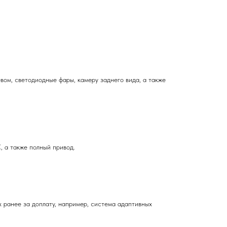
вом, светодиодные фары, камеру заднего вида, а также
.
 а также полный привод.
х ранее за доплату, например, система адаптивных