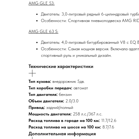
AMG GLE 53:
Двигатель: 3,0-литровый рядный 6-цилиндровый турбо
Особенности: Спортивная пневмоподвеска AMG RID
AMG GLE 63 S:
Двигатель: 4,0-литровый битурбированный V8 с EQ Bo
Особенности: Самая мощная версия. Включала ада
спортивный руль и уникальный дизайн.
Технические характеристики
Тип кузова:
внедорожник 5дв.
Тип коробки передач:
автомат
Тип двигателя:
бензин
Объем двигателя:
2.0/3.0
Привод:
задний/полный
Мощность двигателя:
258 л.с./367 л.с.
Расход топлива в городе на 100 км:
11.7/12.6
Расход топлива на шоссе на 100 км:
8.7/7.6
Дополнительная информация