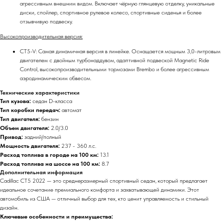
агрессивным внешним видом. Включает чёрную глянцевую отделку, уникальные
диски, спойлер, спортивное рулевое колесо, спортивные сиденья и более
отзывчивую подвеску.
Высокопроизводительная версия:
CT5-V: Самая динамичная версия в линейке. Оснащается мощным 3,0-литровым
двигателем с двойным турбонаддувом, адаптивной подвеской Magnetic Ride
Control, высокопроизводительными тормозами Brembo и более агрессивным
аэродинамическим обвесом.
Технические характеристики
Тип кузова:
седан D-класса
Тип коробки передач:
автомат
Тип двигателя:
бензин
Объем двигателя:
2.0/3.0
Привод:
задний/полный
Мощность двигателя:
237 - 360 л.с.
Расход топлива в городе на 100 км:
13.1
Расход топлива на шоссе на 100 км:
8.7
Дополнительная информация
Cadillac CT5 2022 — это среднеразмерный спортивный седан, который предлагает
идеальное сочетание премиального комфорта и захватывающей динамики. Этот
автомобиль из США — отличный выбор для тех, кто ценит управляемость и стильный
дизайн.
Ключевые особенности и преимущества: