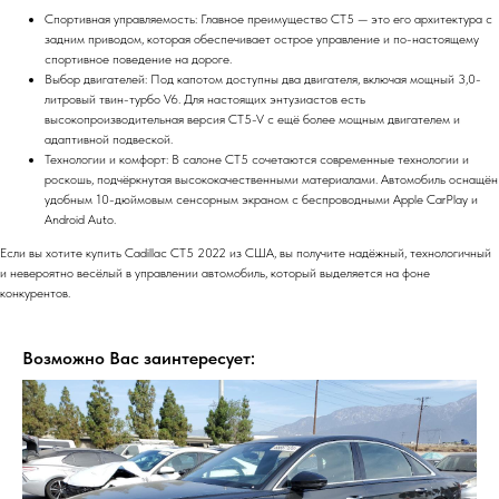
Спортивная управляемость: Главное преимущество CT5 — это его архитектура с
задним приводом, которая обеспечивает острое управление и по-настоящему
спортивное поведение на дороге.
Выбор двигателей: Под капотом доступны два двигателя, включая мощный 3,0-
литровый твин-турбо V6. Для настоящих энтузиастов есть
высокопроизводительная версия CT5-V с ещё более мощным двигателем и
адаптивной подвеской.
Технологии и комфорт: В салоне CT5 сочетаются современные технологии и
роскошь, подчёркнутая высококачественными материалами. Автомобиль оснащён
удобным 10-дюймовым сенсорным экраном с беспроводными Apple CarPlay и
Android Auto.
Если вы хотите купить Cadillac CT5 2022 из США, вы получите надёжный, технологичный
и невероятно весёлый в управлении автомобиль, который выделяется на фоне
конкурентов.
Возможно Вас заинтересует: