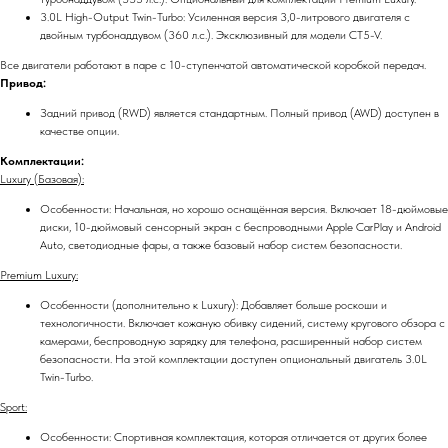
3.0L High-Output Twin-Turbo: Усиленная версия 3,0-литрового двигателя с
двойным турбонаддувом (360 л.с.). Эксклюзивный для модели CT5-V.
Все двигатели работают в паре с 10-ступенчатой автоматической коробкой передач.
Привод:
Задний привод (RWD) является стандартным. Полный привод (AWD) доступен в
качестве опции.
Комплектации:
Luxury (Базовая):
Особенности: Начальная, но хорошо оснащённая версия. Включает 18-дюймовые
диски, 10-дюймовый сенсорный экран с беспроводными Apple CarPlay и Android
Auto, светодиодные фары, а также базовый набор систем безопасности.
Premium Luxury:
Особенности (дополнительно к Luxury): Добавляет больше роскоши и
технологичности. Включает кожаную обивку сидений, систему кругового обзора с
камерами, беспроводную зарядку для телефона, расширенный набор систем
безопасности. На этой комплектации доступен опциональный двигатель 3.0L
Twin-Turbo.
Sport:
Особенности: Спортивная комплектация, которая отличается от других более