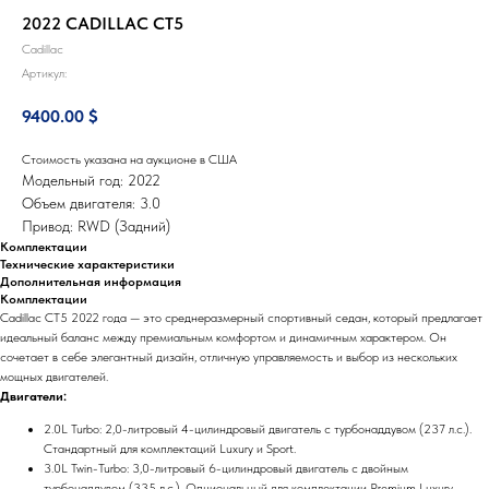
2022 CADILLAC CT5
Cadillac
Артикул:
9400.00
$
Стоимость указана на аукционе в США
Модельный год: 2022
Объем двигателя: 3.0
Привод: RWD (Задний)
Комплектации
Технические характеристики
Дополнительная информация
Комплектации
Cadillac CT5 2022 года — это среднеразмерный спортивный седан, который предлагает
идеальный баланс между премиальным комфортом и динамичным характером. Он
сочетает в себе элегантный дизайн, отличную управляемость и выбор из нескольких
мощных двигателей.
Двигатели:
2.0L Turbo: 2,0-литровый 4-цилиндровый двигатель с турбонаддувом (237 л.с.).
Стандартный для комплектаций Luxury и Sport.
3.0L Twin-Turbo: 3,0-литровый 6-цилиндровый двигатель с двойным
турбонаддувом (335 л.с.). Опциональный для комплектации Premium Luxury.