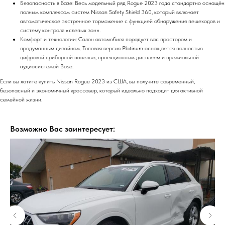
Безопасность в базе: Весь модельный ряд Rogue 2023 года стандартно оснащён
полным комплексом систем Nissan Safety Shield 360, который включает
автоматическое экстренное торможение с функцией обнаружения пешеходов и
систему контроля «слепых зон».
Комфорт и технологии: Салон автомобиля порадует вас простором и
продуманным дизайном. Топовая версия Platinum оснащается полностью
цифровой приборной панелью, проекционным дисплеем и премиальной
аудиосистемой Bose.
Если вы хотите купить Nissan Rogue 2023 из США, вы получите современный,
безопасный и экономичный кроссовер, который идеально подходит для активной
семейной жизни.
Возможно Вас заинтересует: