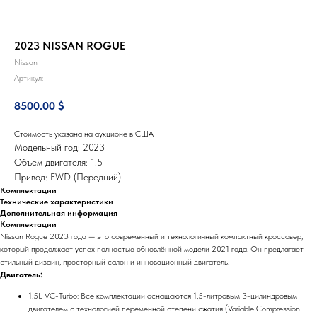
2023 NISSAN ROGUE
Nissan
Артикул:
8500.00
$
Стоимость указана на аукционе в США
Модельный год: 2023
Объем двигателя: 1.5
Привод: FWD (Передний)
Комплектации
Технические характеристики
Дополнительная информация
Комплектации
Nissan Rogue 2023 года — это современный и технологичный компактный кроссовер,
который продолжает успех полностью обновлённой модели 2021 года. Он предлагает
стильный дизайн, просторный салон и инновационный двигатель.
Двигатель:
1.5L VC-Turbo: Все комплектации оснащаются 1,5-литровым 3-цилиндровым
двигателем с технологией переменной степени сжатия (Variable Compression