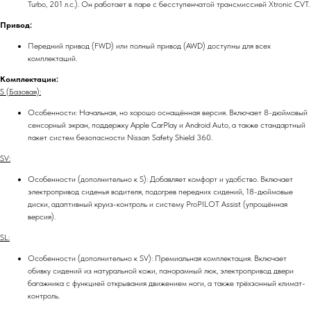
Turbo, 201 л.с.). Он работает в паре с бесступенчатой трансмиссией Xtronic CVT.
Привод:
Передний привод (FWD) или полный привод (AWD) доступны для всех
комплектаций.
Комплектации:
S (Базовая):
Особенности: Начальная, но хорошо оснащённая версия. Включает 8-дюймовый
сенсорный экран, поддержку Apple CarPlay и Android Auto, а также стандартный
пакет систем безопасности Nissan Safety Shield 360.
SV:
Особенности (дополнительно к S): Добавляет комфорт и удобство. Включает
электропривод сиденья водителя, подогрев передних сидений, 18-дюймовые
диски, адаптивный круиз-контроль и систему ProPILOT Assist (упрощённая
версия).
SL:
Особенности (дополнительно к SV): Премиальная комплектация. Включает
обивку сидений из натуральной кожи, панорамный люк, электропривод двери
багажника с функцией открывания движением ноги, а также трёхзонный климат-
контроль.