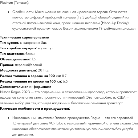
Platinum (Топовая):
Особенности: Максимально оснащённая и роскошная версия. Отличается
полностью цифровой приборной панелью (12,3 дюйма), обивкой сидений из
стёганой полуанилиновой кожи, проекционным дисплеем (Head-Up Display),
аудиосистемой премиум-класса Bose и эксклюзивными 19-дюймовыми дисками.
Технические характеристики
Тип кузова:
внедорожник 5дв.
Тип коробки передач:
вариатор
Тип двигателя:
бензин
Объем двигателя:
1.5
Привод:
передний/полный
Мощность двигателя:
201 л.с.
Расход топлива в городе на 100 км:
8.7
Расход топлива на шоссе на 100 км:
6.5
Дополнительная информация
Nissan Rogue 2023 — это современный и технологичный кроссовер, который предлагает
идеальное сочетание стиля, практичности и инноваций. Этот автомобиль из США —
отличный выбор для тех, кто ищет надёжный и безопасный семейный транспорт.
Ключевые особенности и преимущества:
Инновационный двигатель: Главное преимущество Rogue — это его передовой
1,5-литровый двигатель VC-Turbo с технологией переменной степени сжатия. Эта
инновация обеспечивает впечатляющую топливную экономичность без ущерба
для динамики.