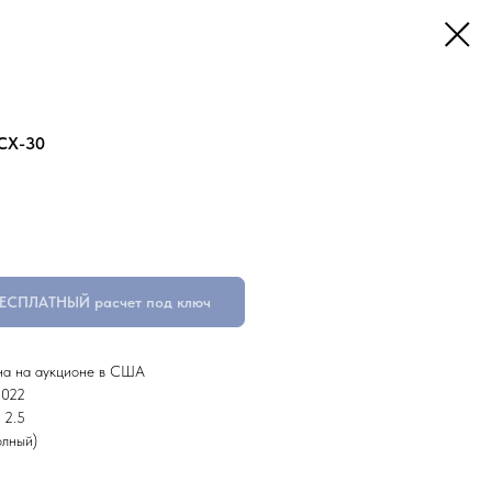
CX-30
БЕСПЛАТНЫЙ расчет под ключ
на на аукционе в США
2022
 2.5
лный)